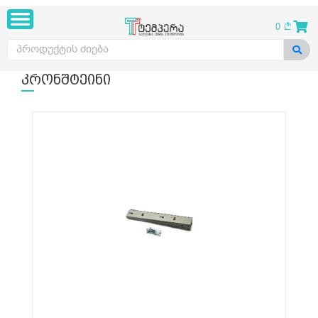
0
კრონშტეინი