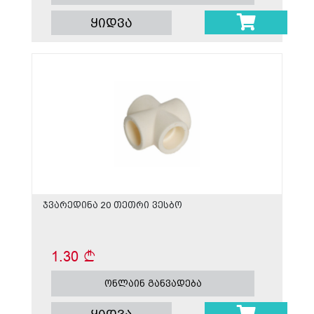
ყიდვა
ჯვარედინა 20 თეთრი ვესბო
1.30
ონლაინ განვადება