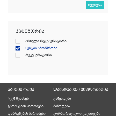
ჩვენება
კატეგორია
არხული რეკუპერატორი
ნესტის ამომშრობი
რეკუპერატორი
საიტის რუქა
დამატებითი ინფორმაცია
ჩვენ შესახებ
განვადება
გარანტიის პირობები
მიწოდება
დაბრუნების პირობები
კორპორატიული გაყიდვები