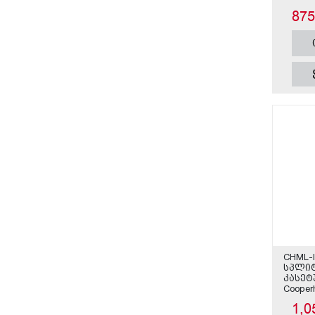
87
CHML-I
სპლი
კასეტუ
Cooper
1,0